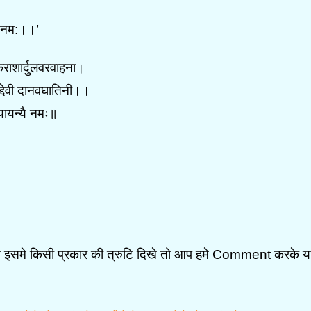
ं नम:।।’
राशार्दुलवरवाहना।
ाद्देवी दानवघातिनी।।
यायन्यै नमः॥
र भी इसमे किसी प्रकार की त्रुटि दिखे तो आप हमे Comment करके य