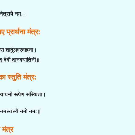
रिनेत्रायै नम:।
 प्रार्थना मंत्र:
रा शार्दूलवरवाहना।
ाद् देवी दानवघातिनी॥
का स्तुति मंत्र:
कात्यायनी रूपेण संस्थिता।
ै नमस्तस्यै नमो नमः॥
 मंत्र