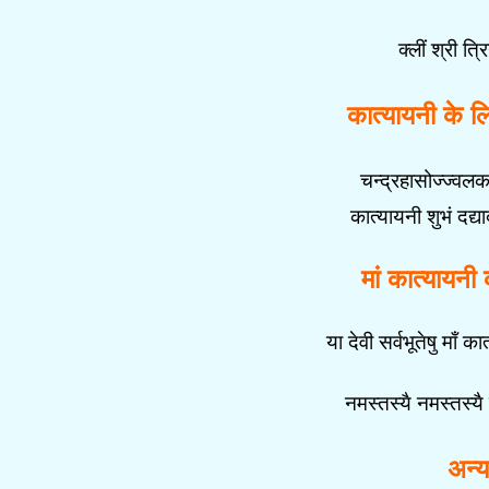
क्लीं श्री त्
कात्यायनी के लिए
चन्द्रहासोज्ज्वलक
कात्यायनी शुभं दद्य
मां कात्यायनी 
या देवी सर्वभू‍तेषु माँ 
नमस्तस्यै नमस्तस्य
अन्य