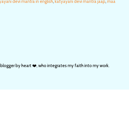
yayani devi mantra in english
,
katyayani devi mantra jaap
,
maa
 blogger by heart ❤️, who integrates my faith into my work.