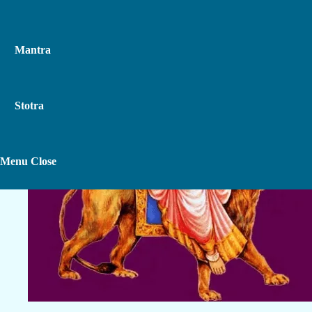
Mantra
Stotra
Toggle
Menu
Close
Website
Search