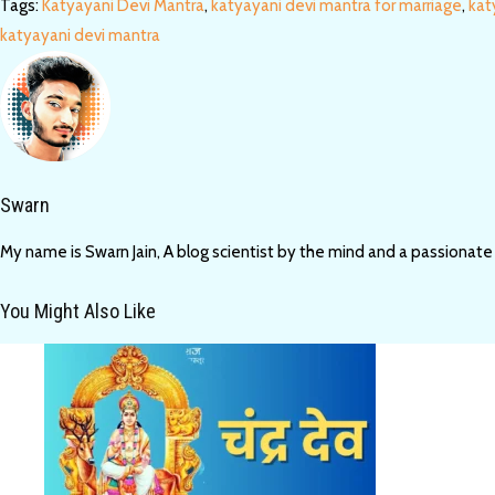
Tags
:
Katyayani Devi Mantra
,
katyayani devi mantra for marriage
,
kat
katyayani devi mantra
Swarn
My name is Swarn Jain, A blog scientist by the mind and a passionate
You Might Also Like