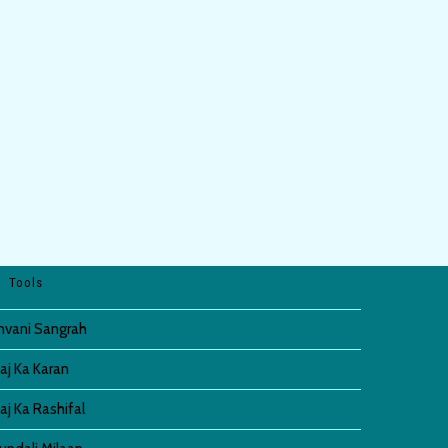
Tools
invani Sangrah
aj Ka Karan
aj Ka Rashifal