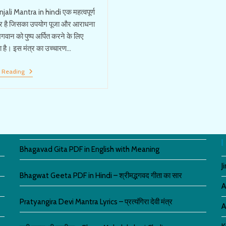
ali Mantra in hindi एक महत्वपूर्ण
त्र है जिसका उपयोग पूजा और आराधना
वान को पुष्प अर्पित करने के लिए
ा है। इस मंत्र का उच्चारण…
Pushpanjali Mantra
 Reading
जाने
पुष्पांजलि
मंत्र
पढ़ने
का
लाभ
Bhagavad Gita PDF in English with Meaning
J
Bhagwat Geeta PDF in Hindi – श्रीमद्भगवद गीता का सार
A
Pratyangira Devi Mantra Lyrics – प्रत्यंगिरा देवी मंत्र
A