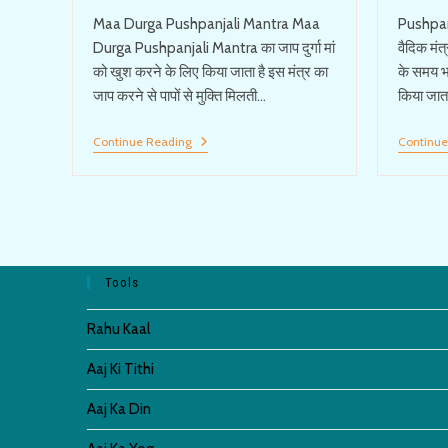
Maa Durga Pushpanjali Mantra Maa
Pushpanj
Durga Pushpanjali Mantra का जाप दुर्गा मां
वैदिक मं
को खुश करने के लिए किया जाता है इस मंत्र का
के समय भग
जाप करने से पापों से मुक्ति मिलती…
किया जात
दुर्गा
Continue Reading
Continue
पूजा
पुष्पांजलि
मंत्र
|
Durga
Pushpanjali
Mantra
Tools
Rahu Kaal
Aaj Ki Tithi
Aaj Ka Din