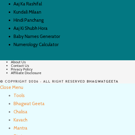
Aaj Ka Rashifal
Kundali Milaan
Hindi Panchang
Aaj Ki Shubh Hora
Baby Names Generator
Numerology Calculator
About Us
Contact Us
Privacy Policy
Affiliate Disclosure
© COPYRIGHT 2026 - ALL RIGHT RESERVED
BHAGWATGEETA
Close Menu
Tools
Bhagwat Geeta
Chalisa
Kavach
Mantra