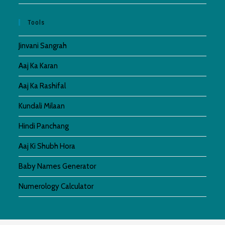
Tools
Jinvani Sangrah
Aaj Ka Karan
Aaj Ka Rashifal
Kundali Milaan
Hindi Panchang
Aaj Ki Shubh Hora
Baby Names Generator
Numerology Calculator