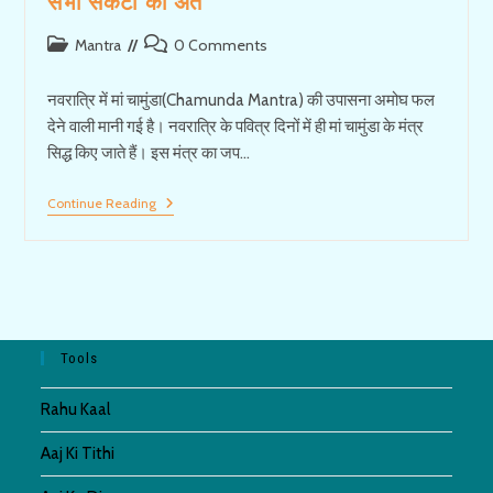
सभी संकटों का अंत
Post
Post
Mantra
0 Comments
category:
comments:
नवरात्रि में मां चामुंडा(Chamunda Mantra) की उपासना अमोघ फल
देने वाली मानी गई है। नवरात्रि के पवित्र दिनों में ही मां चामुंडा के मंत्र
सिद्ध किए जाते हैं। इस मंत्र का जप…
Chamunda
Continue Reading
Mantra
|
माँ
चामुण्डा
मन्त्र
करे
सभी
संकटों
Tools
का
अंत
Rahu Kaal
Aaj Ki Tithi