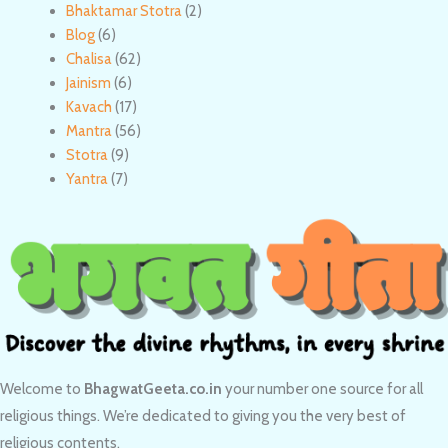
Bhaktamar Stotra
(2)
Blog
(6)
Chalisa
(62)
Jainism
(6)
Kavach
(17)
Mantra
(56)
Stotra
(9)
Yantra
(7)
Welcome to
BhagwatGeeta.co.in
your number one source for all
religious things. We’re dedicated to giving you the very best of
religious contents.