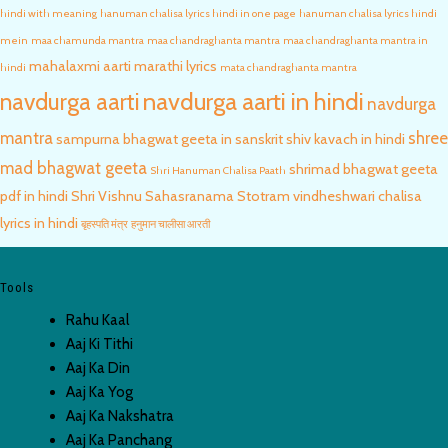
hindi with meaning
hanuman chalisa lyrics hindi in one page
hanuman chalisa lyrics hindi
mein
maa chamunda mantra
maa chandraghanta mantra
maa chandraghanta mantra in
mahalaxmi aarti marathi lyrics
hindi
mata chandraghanta mantra
navdurga aarti in hindi
navdurga aarti
navdurga
mantra
shree
sampurna bhagwat geeta in sanskrit
shiv kavach in hindi
mad bhagwat geeta
shrimad bhagwat geeta
Shri Hanuman Chalisa Paath
pdf in hindi
Shri Vishnu Sahasranama Stotram
vindheshwari chalisa
lyrics in hindi
बृहस्पति मंत्र
हनुमान चालीसा आरती
Tools
Rahu Kaal
Aaj Ki Tithi
Aaj Ka Din
Aaj Ka Yog
Aaj Ka Nakshatra
Aaj Ka Panchang