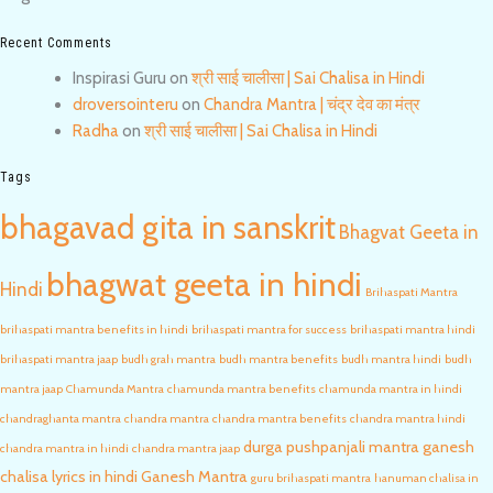
Recent Comments
Inspirasi Guru
on
श्री साई चालीसा | Sai Chalisa in Hindi
droversointeru
on
Chandra Mantra | चंद्र देव का मंत्र
Radha
on
श्री साई चालीसा | Sai Chalisa in Hindi
Tags
bhagavad gita in sanskrit
Bhagvat Geeta in
bhagwat geeta in hindi
Hindi
Brihaspati Mantra
brihaspati mantra benefits in hindi
brihaspati mantra for success
brihaspati mantra hindi
brihaspati mantra jaap
budh grah mantra
budh mantra benefits
budh mantra hindi
budh
mantra jaap
Chamunda Mantra
chamunda mantra benefits
chamunda mantra in hindi
chandraghanta mantra
chandra mantra
chandra mantra benefits
chandra mantra hindi
durga pushpanjali mantra
ganesh
chandra mantra in hindi
chandra mantra jaap
chalisa lyrics in hindi
Ganesh Mantra
guru brihaspati mantra
hanuman chalisa in