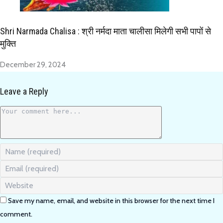
Shri Narmada Chalisa : श्री नर्मदा माता चालीसा मिलेगी सभी पापों से
मुक्ति
December 29, 2024
Leave a Reply
Comment
Enter
your
Enter
name
your
or
Enter
email
username
your
address
to
Save my name, email, and website in this browser for the next time I
website
to
comment
URL
comment.
comment
(optional)