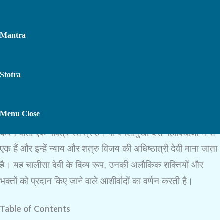
Mantra
Stotra
Maa Baglamukhi Chalisa
Toggle
Menu
Close
मां बगलामुखी चालीसा
देवी बगलामुखी की महिमा और शक्ति का गुणगान
करने वाला एक पवित्र स्तोत्र है। मां बगलामुखी दस महाविद्याओं में से
एक हैं और इन्हें न्याय और शत्रु विजय की अधिष्ठात्री देवी माना जाता
Website
है। यह चालीसा देवी के दिव्य रूप, उनकी अलौकिक शक्तियों और
भक्तों को प्रदान किए जाने वाले आशीर्वादों का वर्णन करती है।
Search
Table of Contents