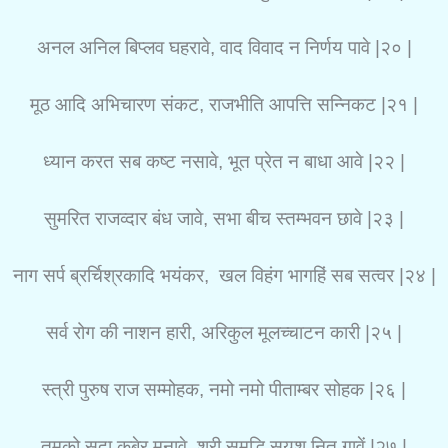
अनल अनिल बिप्लव घहरावे, वाद विवाद न निर्णय पावे |२० |
मूठ आदि अभिचारण संकट, राजभीति आपत्ति सन्निकट |२१ |
ध्यान करत सब कष्ट नसावे, भूत प्रेत न बाधा आवे |२२ |
सुमरित राजव्दार बंध जावे, सभा बीच स्तम्भवन छावे |२३ |
नाग सर्प ब्रर्चिश्रकादि भयंकर, खल विहंग भागहिं सब सत्वर |२४ |
सर्व रोग की नाशन हारी, अरिकुल मूलच्चाटन कारी |२५ |
स्त्री पुरुष राज सम्मोहक, नमो नमो पीताम्बर सोहक |२६ |
तुमको सदा कुबेर मनावे, श्री समृद्धि सुयश नित गावें |२७ |