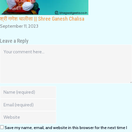
श्री गणेश चालीसा || Shree Ganesh Chalisa
September 11, 2023
Leave a Reply
Comment
Enter
your
name
Enter
or
your
username
email
Enter
to
address
your
comment
to
website
Save my name, email, and website in this browser for the next time I
comment
URL