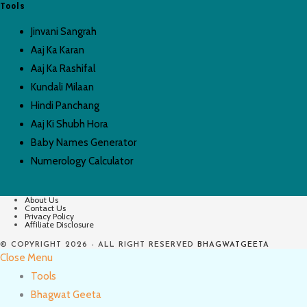
Tools
Jinvani Sangrah
Aaj Ka Karan
Aaj Ka Rashifal
Kundali Milaan
Hindi Panchang
Aaj Ki Shubh Hora
Baby Names Generator
Numerology Calculator
About Us
Contact Us
Privacy Policy
Affiliate Disclosure
© COPYRIGHT 2026 - ALL RIGHT RESERVED
BHAGWATGEETA
Close Menu
Tools
Bhagwat Geeta