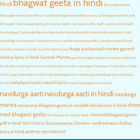
bhagwat geeta in hindi
Hindi
Brihaspati Mantra
brihaspati mantra benefits in hindi
brihaspati mantra for success
brihaspati mantra hindi
brihaspati mantra jaap
budh grah mantra
budh mantra benefits
budh mantra hindi
budh
mantra jaap
Chamunda Mantra
chamunda mantra benefits
chamunda mantra in hindi
chandraghanta mantra
chandra mantra
chandra mantra benefits
chandra mantra hindi
durga pushpanjali mantra
ganesh
chandra mantra in hindi
chandra mantra jaap
chalisa lyrics in hindi
Ganesh Mantra
guru brihaspati mantra
hanuman chalisa in
hindi with meaning
hanuman chalisa lyrics hindi in one page
hanuman chalisa lyrics hindi
mein
maa chamunda mantra
maa chandraghanta mantra
maa chandraghanta mantra in
mahalaxmi aarti marathi lyrics
hindi
mata chandraghanta mantra
navdurga aarti in hindi
navdurga aarti
navdurga
mantra
shree
sampurna bhagwat geeta in sanskrit
shiv kavach in hindi
mad bhagwat geeta
shrimad bhagwat geeta
Shri Hanuman Chalisa Paath
pdf in hindi
Shri Vishnu Sahasranama Stotram
vindheshwari chalisa
lyrics in hindi
बृहस्पति मंत्र
हनुमान चालीसा आरती