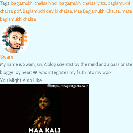
Tags
:
baglamukhi chalisa hindi
,
baglamukhi chalisa lyrics
,
baglamukhi
chalisa pdf
,
Baglamukhi devi ki chalisa
,
Maa Baglamukhi Chalisa
,
mata
baglamukhi chalisa
Swarn
My name is Swarn Jain, A blog scientist by the mind and a passionate
blogger by heart ❤️, who integrates my faith into my work.
You Might Also Like