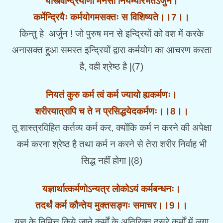
यस्त्विन्द्रियाणी मनसा नियम्यारभतेऽर्जुन।
कर्मेन्द्रियैः कर्मयोगमसक्तः स विशिष्यते।।7।।
किन्तु हे अर्जुन ! जो पुरुष मन से इन्द्रियों को वश में करके
अनासक्त हुआ समस्त इन्द्रियों द्वारा कर्मयोग का आचरण करता
है, वही श्रेष्ठ है |(7)
नियतं कुरु कर्म त्वं कर्म ज्यायो ह्यकर्मणः।
शरीरयात्रापि च ते न प्रसिद्धयेदकर्मणः।।8।।
तू शास्त्रविहित कर्तव्य कर्म कर, क्योंकि कर्म न करने की अपेक्षा
कर्म करना श्रेष्ठ है तथा कर्म न करने से तेरा शरीर निर्वाह भी
सिद्ध नहीं होगा |(8)
यज्ञार्थात्कर्मणोऽन्यत्र लोकोऽयं कर्मबन्धनः।
तदर्थं कर्म कौन्तेय मुक्तसङ्गः समाचर।।9।।
यज्ञ के निमित्त किये जाने कर्मों के अतिरिक्त दूसरे कर्मों में लगा