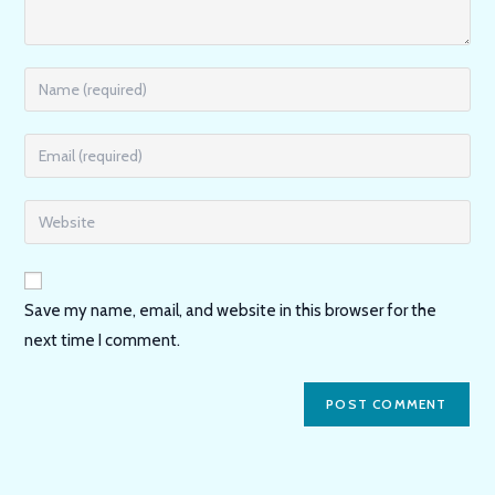
Enter
your
name
Enter
or
your
username
email
Enter
to
address
your
comment
to
website
comment
URL
Save my name, email, and website in this browser for the
(optional)
next time I comment.