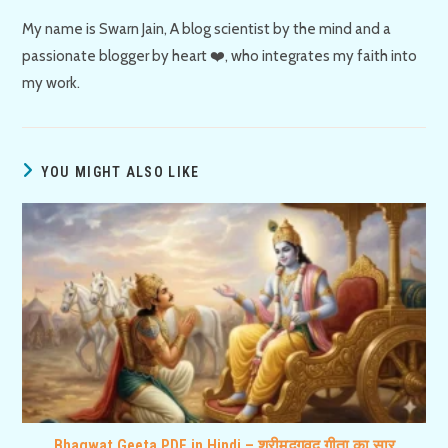
My name is Swarn Jain, A blog scientist by the mind and a
passionate blogger by heart ❤️, who integrates my faith into
my work.
YOU MIGHT ALSO LIKE
Bhagwat Geeta PDF in Hindi – श्रीमद्भगवद गीता का सार