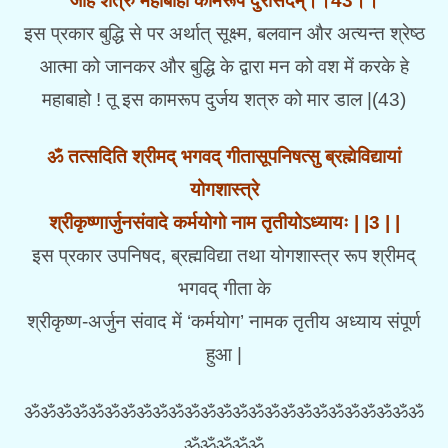
जहि शत्रुं महाबाहो कामरूपं दुरासदम्।।43।।
इस प्रकार बुद्धि से पर अर्थात् सूक्ष्म, बलवान और अत्यन्त श्रेष्ठ
आत्मा को जानकर और बुद्धि के द्वारा मन को वश में करके हे
महाबाहो ! तू इस कामरूप दुर्जय शत्रु को मार डाल |(43)
ॐ तत्सदिति श्रीमद् भगवद् गीतासूपनिषत्सु ब्रह्मेविद्यायां
योगशास्त्रे
श्रीकृष्णार्जुनसंवादे कर्मयोगो नाम तृतीयोऽध्यायः | |3 | |
इस प्रकार उपनिषद, ब्रह्मविद्या तथा योगशास्त्र रूप श्रीमद्
भगवद् गीता के
श्रीकृष्ण-अर्जुन संवाद में ‘कर्मयोग’ नामक तृतीय अध्याय संपूर्ण
हुआ |
ॐॐॐॐॐॐॐॐॐॐॐॐॐॐॐॐॐॐॐॐॐॐॐॐॐ
ॐॐॐॐॐ