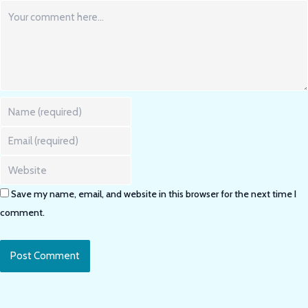
Comment
Enter
your
name
Enter
or
your
username
email
Enter
to
address
your
comment
to
website
Save my name, email, and website in this browser for the next time I
comment
URL
comment.
(optional)