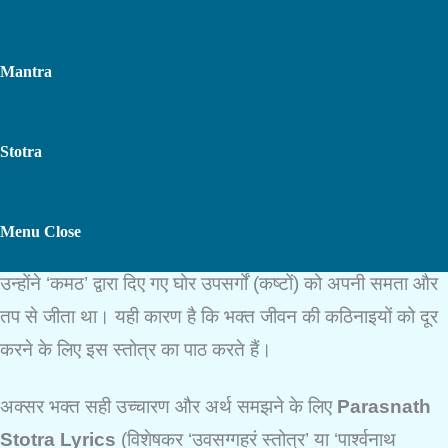
Mantra
Stotra
पार्श्वनाथ स्तोत्र
(Parasnath Stotra) जैन धर्म के 23वें तीर्थंकर,
भगवान पार्श्वनाथ
की आराधना का एक अत्यंत शक्तिशाली माध्यम है।
Toggle
Menu
Close
भगवान पार्श्वनाथ को संकट मोचन और विघ्नहर्ता माना जाता है, क्योंकि
उन्होंने ‘कमठ’ द्वारा दिए गए घोर उपसर्गों (कष्टों) को अपनी समता और
Website
तप से जीता था। यही कारण है कि भक्त जीवन की कठिनाइयों को दूर
करने के लिए इस स्तोत्र का पाठ करते हैं।
Search
अक्सर भक्त सही उच्चारण और अर्थ समझने के लिए
Parasnath
Stotra Lyrics
(विशेषकर ‘उवसग्गहरं स्तोत्र’ या ‘पार्श्वनाथ