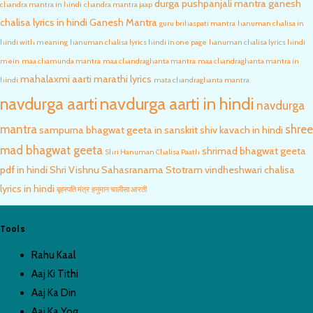
durga pushpanjali mantra
ganesh
chandra mantra in hindi
chandra mantra jaap
chalisa lyrics in hindi
Ganesh Mantra
guru brihaspati mantra
hanuman chalisa in
hindi with meaning
hanuman chalisa lyrics hindi in one page
hanuman chalisa lyrics hindi
mein
maa chamunda mantra
maa chandraghanta mantra
maa chandraghanta mantra in
mahalaxmi aarti marathi lyrics
hindi
mata chandraghanta mantra
navdurga aarti in hindi
navdurga aarti
navdurga
mantra
shree
sampurna bhagwat geeta in sanskrit
shiv kavach in hindi
mad bhagwat geeta
shrimad bhagwat geeta
Shri Hanuman Chalisa Paath
pdf in hindi
Shri Vishnu Sahasranama Stotram
vindheshwari chalisa
lyrics in hindi
बृहस्पति मंत्र
हनुमान चालीसा आरती
Tools
Rahu Kaal
Aaj Ki Tithi
Aaj Ka Din
Aaj Ka Yog