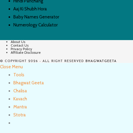
Hindi Panchang
Aaj Ki Shubh Hora
Baby Names Generator
Numerology Calculator
About Us
Contact Us
Privacy Policy
Affiliate Disclosure
© COPYRIGHT 2026 - ALL RIGHT RESERVED
BHAGWATGEETA
Close Menu
Tools
Bhagwat Geeta
Chalisa
Kavach
Mantra
Stotra
Toggle
website