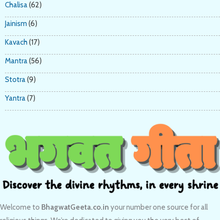
Chalisa
(62)
Jainism
(6)
Kavach
(17)
Mantra
(56)
Stotra
(9)
Yantra
(7)
Welcome to
BhagwatGeeta.co.in
your number one source for all