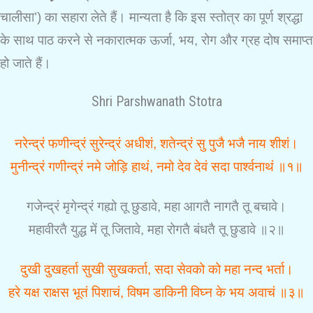
चालीसा’) का सहारा लेते हैं। मान्यता है कि इस स्तोत्र का पूर्ण श्रद्धा
के साथ पाठ करने से नकारात्मक ऊर्जा, भय, रोग और ग्रह दोष समाप्त
हो जाते हैं।
Shri Parshwanath Stotra
नरेन्द्रं फणीन्द्रं सुरेन्द्रं अधीशं, शतेन्द्रं सु पुजै भजै नाय शीशं।
मुनीन्द्रं गणीन्द्रं नमे जोड़ि हाथं, नमो देव देवं सदा पार्श्वनाथं ॥१॥
गजेन्द्रं मृगेन्द्रं गह्यो तू छुडावे, महा आगतै नागतै तू बचावे।
महावीरतै युद्ध में तू जितावे, महा रोगतै बंधतै तू छुडावे ॥२॥
दुखी दुखहर्ता सुखी सुखकर्ता, सदा सेवको को महा नन्द भर्ता।
हरे यक्ष राक्षस भूतं पिशाचं, विषम डाकिनी विघ्न के भय अवाचं ॥३॥