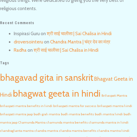
religious things. We’re dedicated to giving you the very best of
religious contents.
Recent Comments
Inspirasi Guru
on
श्री साई चालीसा | Sai Chalisa in Hindi
droversointeru
on
Chandra Mantra | चंद्र देव का मंत्र
Radha
on
श्री साई चालीसा | Sai Chalisa in Hindi
Tags
bhagavad gita in sanskrit
Bhagvat Geeta in
bhagwat geeta in hindi
Hindi
Brihaspati Mantra
brihaspati mantra benefits in hindi
brihaspati mantra for success
brihaspati mantra hindi
brihaspati mantra jaap
budh grah mantra
budh mantra benefits
budh mantra hindi
budh
mantra jaap
Chamunda Mantra
chamunda mantra benefits
chamunda mantra in hindi
chandraghanta mantra
chandra mantra
chandra mantra benefits
chandra mantra hindi