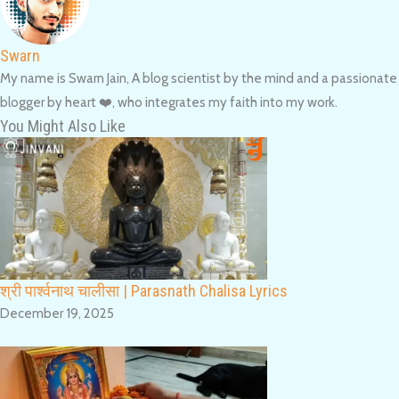
Swarn
My name is Swarn Jain, A blog scientist by the mind and a passionate
blogger by heart ❤️, who integrates my faith into my work.
You Might Also Like
श्री पार्श्वनाथ चालीसा | Parasnath Chalisa Lyrics
December 19, 2025