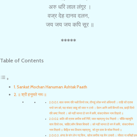
अरु धरि लाल लंगूर ।
वज्र देह दानव दलन,
जय जय जय कपि सूर ॥
*****
Table of Contents
Sankat Mochan Hanuman Ashtak Paath
॥ श्री हनूमते नमः॥
बाल समय रवि भक्षी लियो तब, तीनहुं लोक भयो अंधियारों । ताहि सों त्रास
भयो जग को, यह संकट काहु सों जात न टारो । देवन आनि करी बिनती तब, छाड़ी दियो
रवि कष्ट निवारो । को नहीं जानत है जग में कपि, संकटमोचन नाम तिहारो ॥
बालि की त्रास कपीस बसैं गिरि, जात महाप्रभु पंथ निहारो । चौंकि महामुनि
साप दियो तब, चाहिए कौन बिचार बिचारो । को नहीं जानत है जग में कपि, संकटमोचन
नाम तिहारो ॥ कैद्विज रूप लिवाय महाप्रभु, सो तुम दास के सोक निवारो ॥
अंगद के संग लेन गए सिय, खोज कपीस यह बैन उचारो । जीवत ना बचिहौ हम