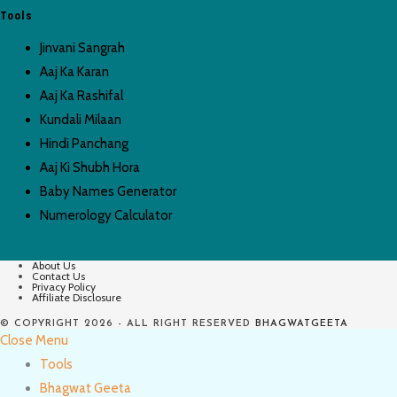
Tools
Jinvani Sangrah
Aaj Ka Karan
Aaj Ka Rashifal
Kundali Milaan
Hindi Panchang
Aaj Ki Shubh Hora
Baby Names Generator
Numerology Calculator
About Us
Contact Us
Privacy Policy
Affiliate Disclosure
© COPYRIGHT 2026 - ALL RIGHT RESERVED
BHAGWATGEETA
Close Menu
Tools
Bhagwat Geeta