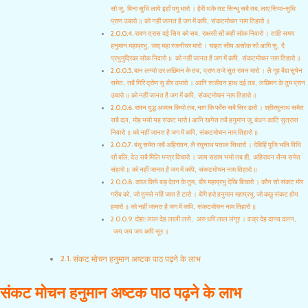
सो जु, बिना सुधि लाये इहाँ पगु धारो । हेरी थके तट सिन्धु सबै तब, लाए सिया-सुधि
प्राण उबारो ॥ को नहीं जानत है जग में कपि, संकटमोचन नाम तिहारो ॥
रावण त्रास दई सिय को सब, राक्षसी सों कही सोक निवारो । ताहि समय
हनुमान महाप्रभु, जाए महा रजनीचर मारो । चाहत सीय असोक सों आगि सु, दै
प्रभुमुद्रिका सोक निवारो ॥ को नहीं जानत है जग में कपि, संकटमोचन नाम तिहारो ॥
बान लग्यो उर लछिमन के तब, प्राण तजे सुत रावन मारो । लै गृह बैद्य सुषेन
समेत, तबै गिरि द्रोण सु बीर उपारो । आनि सजीवन हाथ दई तब, लछिमन के तुम प्रान
उबारो ॥ को नहीं जानत है जग में कपि, संकटमोचन नाम तिहारो ॥
रावन युद्ध अजान कियो तब, नाग कि फाँस सबै सिर डारो । श्रीरघुनाथ समेत
सबै दल, मोह भयो यह संकट भारो I आनि खगेस तबै हनुमान जु, बंधन काटि सुत्रास
निवारो ॥ को नहीं जानत है जग में कपि, संकटमोचन नाम तिहारो ॥
बंधु समेत जबै अहिरावन, लै रघुनाथ पताल सिधारो । देबिहिं पूजि भलि विधि
सों बलि, देउ सबै मिलि मन्त्र विचारो । जाय सहाय भयो तब ही, अहिरावन सैन्य समेत
संहारो ॥ को नहीं जानत है जग में कपि, संकटमोचन नाम तिहारो ॥
काज किये बड़ देवन के तुम, बीर महाप्रभु देखि बिचारो । कौन सो संकट मोर
गरीब को, जो तुमसे नहिं जात है टारो । बेगि हरो हनुमान महाप्रभु, जो कछु संकट होय
हमारो ॥ को नहीं जानत है जग में कपि, संकटमोचन नाम तिहारो ॥
दोहा: लाल देह लाली लसे, अरु धरि लाल लंगूर । वज्र देह दानव दलन,
जय जय जय कपि सूर ॥
संकट मोचन हनुमान अष्टक पाठ पढ़ने के लाभ
संकट मोचन हनुमान अष्टक पाठ पढ़ने के लाभ