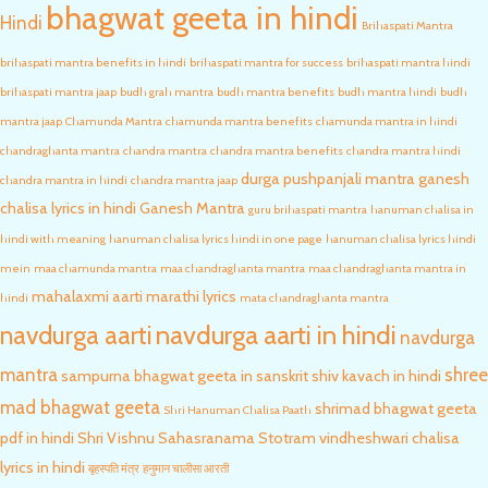
bhagwat geeta in hindi
Hindi
Brihaspati Mantra
brihaspati mantra benefits in hindi
brihaspati mantra for success
brihaspati mantra hindi
brihaspati mantra jaap
budh grah mantra
budh mantra benefits
budh mantra hindi
budh
mantra jaap
Chamunda Mantra
chamunda mantra benefits
chamunda mantra in hindi
chandraghanta mantra
chandra mantra
chandra mantra benefits
chandra mantra hindi
durga pushpanjali mantra
ganesh
chandra mantra in hindi
chandra mantra jaap
chalisa lyrics in hindi
Ganesh Mantra
guru brihaspati mantra
hanuman chalisa in
hindi with meaning
hanuman chalisa lyrics hindi in one page
hanuman chalisa lyrics hindi
mein
maa chamunda mantra
maa chandraghanta mantra
maa chandraghanta mantra in
mahalaxmi aarti marathi lyrics
hindi
mata chandraghanta mantra
navdurga aarti in hindi
navdurga aarti
navdurga
mantra
shree
sampurna bhagwat geeta in sanskrit
shiv kavach in hindi
mad bhagwat geeta
shrimad bhagwat geeta
Shri Hanuman Chalisa Paath
pdf in hindi
Shri Vishnu Sahasranama Stotram
vindheshwari chalisa
lyrics in hindi
बृहस्पति मंत्र
हनुमान चालीसा आरती