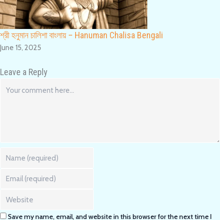
শ্রী হনুমান চালিশা বাংলায় – Hanuman Chalisa Bengali
June 15, 2025
Leave a Reply
Comment
Enter
your
name
Enter
or
your
username
email
Enter
to
address
your
comment
to
website
Save my name, email, and website in this browser for the next time I