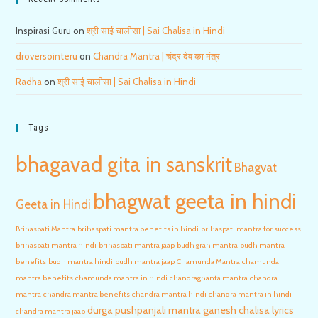
Inspirasi Guru
on
श्री साई चालीसा | Sai Chalisa in Hindi
droversointeru
on
Chandra Mantra | चंद्र देव का मंत्र
Radha
on
श्री साई चालीसा | Sai Chalisa in Hindi
Tags
bhagavad gita in sanskrit
Bhagvat
bhagwat geeta in hindi
Geeta in Hindi
Brihaspati Mantra
brihaspati mantra benefits in hindi
brihaspati mantra for success
brihaspati mantra hindi
brihaspati mantra jaap
budh grah mantra
budh mantra
benefits
budh mantra hindi
budh mantra jaap
Chamunda Mantra
chamunda
mantra benefits
chamunda mantra in hindi
chandraghanta mantra
chandra
mantra
chandra mantra benefits
chandra mantra hindi
chandra mantra in hindi
durga pushpanjali mantra
ganesh chalisa lyrics
chandra mantra jaap