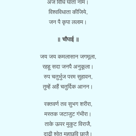
अज विधि घाता नाम।
विश्वविधाता कीजिये,
जन पै कृपा ललाम।
॥ चौपाई ॥
जय जय कमलासान जगमूला,
रहहू सदा जनपै अनुकूला।
रुप चतुर्भुज परम सुहावन,
तुम्हें अहैं चतुर्दिक आनन।
रक्तवर्ण तव सुभग शरीरा,
मस्तक जटाजुट गंभीरा।
ताके ऊपर मुकुट विराजै,
दाढ़ी श्वेत महाछवि छाजै।