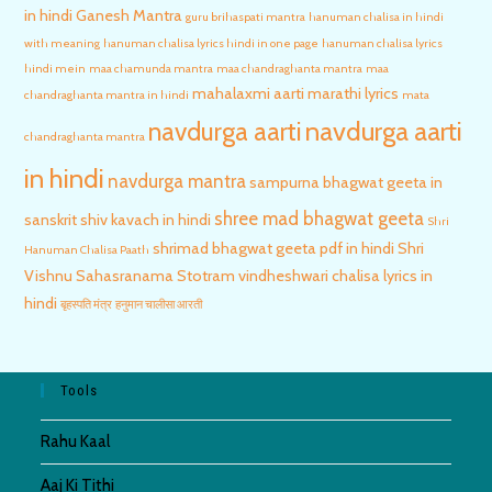
in hindi
Ganesh Mantra
guru brihaspati mantra
hanuman chalisa in hindi
with meaning
hanuman chalisa lyrics hindi in one page
hanuman chalisa lyrics
hindi mein
maa chamunda mantra
maa chandraghanta mantra
maa
mahalaxmi aarti marathi lyrics
chandraghanta mantra in hindi
mata
navdurga aarti
navdurga aarti
chandraghanta mantra
in hindi
navdurga mantra
sampurna bhagwat geeta in
shree mad bhagwat geeta
sanskrit
shiv kavach in hindi
Shri
shrimad bhagwat geeta pdf in hindi
Shri
Hanuman Chalisa Paath
Vishnu Sahasranama Stotram
vindheshwari chalisa lyrics in
hindi
बृहस्पति मंत्र
हनुमान चालीसा आरती
Tools
Rahu Kaal
Aaj Ki Tithi