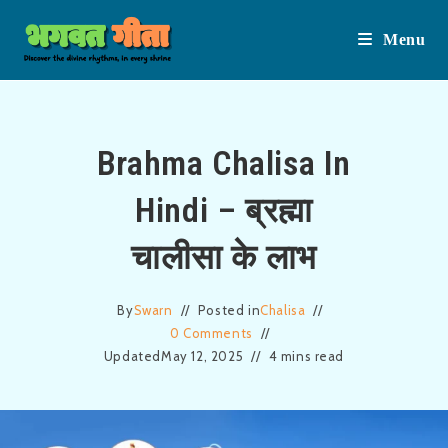
Menu
Skip
Brahma Chalisa In
to
Hindi – ब्रह्मा
content
चालीसा के लाभ
By
Swarn
Posted in
Chalisa
0 Comments
Updated
May 12, 2025
4 mins read