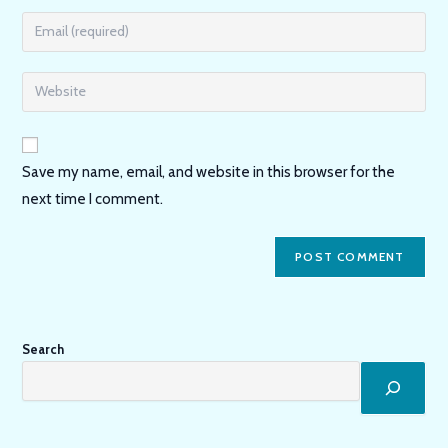
name
Enter
or
your
username
email
Enter
to
address
your
comment
to
website
comment
URL
Save my name, email, and website in this browser for the
(optional)
next time I comment.
Search