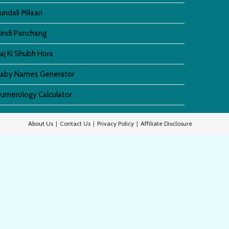
undali Milaan
indi Panchang
aj Ki Shubh Hora
aby Names Generator
umerology Calculator
About Us
Contact Us
Privacy Policy
Affiliate Disclosure