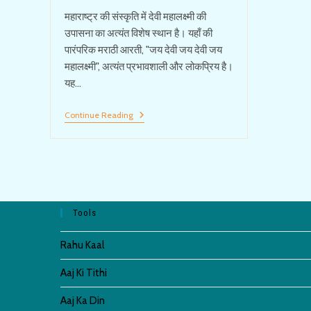
महाराष्ट्र की संस्कृति में देवी महालक्ष्मी की
उपासना का अत्यंत विशेष स्थान है। यहाँ की
पारंपरिक मराठी आरती, "जय देवी जय देवी जय
महालक्ष्मी", अत्यंत प्रभावशाली और लोकप्रिय है।
यह…
Mahalaxmi
Continue Reading
Aarti
Marathi दुर्गे
दुर्घट
भारी
Tools
Rahu Kaal
Aaj Ki Tithi
Aaj Ka Din