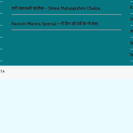
K
श्री महालक्ष्मी चालीसा – Shree Mahalakshmi Chalisa
H
Navratri Mantra Special – नौ दिन की देवी के नौ मंत्र
A
B
N
TA