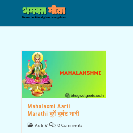
Skip
to
content
Mahalaxmi Aarti
Marathi दुर्गे दुर्घट भारी
Post
Post
Aarti
0 Comments
category:
comments: