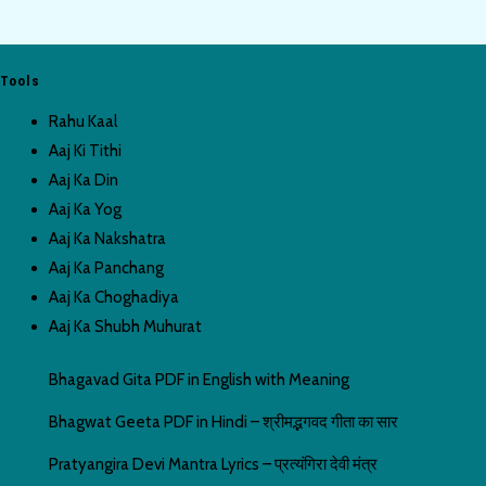
और
कार्तिक
में
Tools
तुलसी
Rahu Kaal
पाठ
Aaj Ki Tithi
बहुत
Aaj Ka Din
लाभकारी
Aaj Ka Yog
होता
Aaj Ka Nakshatra
है
Aaj Ka Panchang
Aaj Ka Choghadiya
Aaj Ka Shubh Muhurat
Bhagavad Gita PDF in English with Meaning
Bhagwat Geeta PDF in Hindi – श्रीमद्भगवद गीता का सार
Pratyangira Devi Mantra Lyrics – प्रत्यंगिरा देवी मंत्र