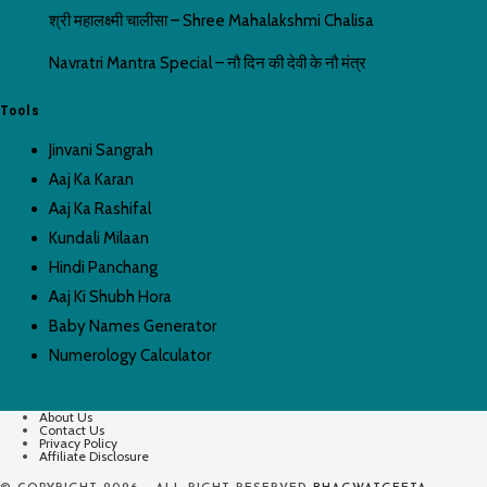
श्री महालक्ष्मी चालीसा – Shree Mahalakshmi Chalisa
Navratri Mantra Special – नौ दिन की देवी के नौ मंत्र
Tools
Jinvani Sangrah
Aaj Ka Karan
Aaj Ka Rashifal
Kundali Milaan
Hindi Panchang
Aaj Ki Shubh Hora
Baby Names Generator
Numerology Calculator
About Us
Contact Us
Privacy Policy
Affiliate Disclosure