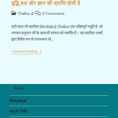
बुद्धि,बल और ज्ञान की प्राप्ति होती है
Post
Post
Chalisa
0 Comments
category:
comments:
श्री बाला जी चालीसा Shri Bala Ji Chalisa एक भक्तिपूर्ण स्तुति है, जो
भगवान हनुमान जी के बालाजी स्वरूप को समर्पित है। यह चालीसा भक्तों
द्वारा विशेष रूप से राजस्थान के…
Shri
Continue Reading
BalaJi
Chalisa:
बालाजी
चालीसा
से
बुद्धि,बल
और
ज्ञान
Tools
की
प्राप्ति
होती
Rahu Kaal
है
Aaj Ki Tithi