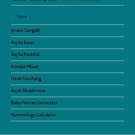
Tools
Jinvani Sangrah
Aaj Ka Karan
Aaj Ka Rashifal
Kundali Milaan
Hindi Panchang
Aaj Ki Shubh Hora
Baby Names Generator
Numerology Calculator