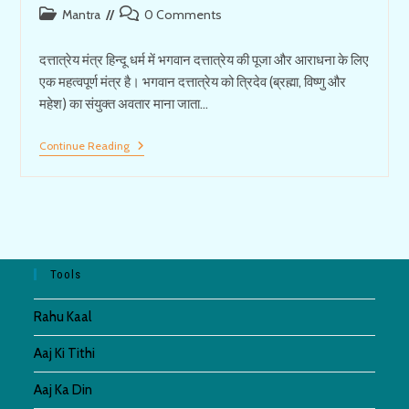
Post
Post
Mantra
0 Comments
category:
comments:
दत्तात्रेय मंत्र हिन्दू धर्म में भगवान दत्तात्रेय की पूजा और आराधना के लिए
एक महत्वपूर्ण मंत्र है। भगवान दत्तात्रेय को त्रिदेव (ब्रह्मा, विष्णु और
महेश) का संयुक्त अवतार माना जाता…
Dattatreya
Continue Reading
Mantra
|
गुरु
दत्तात्रेय
मंत्र
Tools
Rahu Kaal
Aaj Ki Tithi
Aaj Ka Din