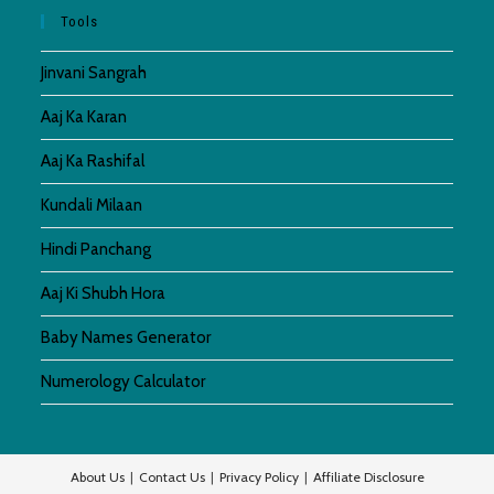
Tools
Jinvani Sangrah
Aaj Ka Karan
Aaj Ka Rashifal
Kundali Milaan
Hindi Panchang
Aaj Ki Shubh Hora
Baby Names Generator
Numerology Calculator
About Us
Contact Us
Privacy Policy
Affiliate Disclosure