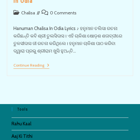
in Odia
Post
Post
Chalisa
0 Comments
category:
comments:
Hanuman Chalisa In Odia Lyrics ♪ ହନୁମାନ ଚଲିସା ରଚନା
କରିଛନ୍ତି କବି ଶ୍ରୀ ତୁଲସିଦାସ। ଏହି ଚାଳିଶା ଷୋଡ଼ଶ ଶତାବ୍ଦୀରେ
ତୁଳସୀଦାସ ଜୀ ରଚନା କରିଥିଲେ। ହନୁମାନ ଚାଳିଶା ପାଠ କରିବା
ଦ୍ୱାରା ପ୍ରଭୁ ଶ୍ରୀରାମ ଖୁସି ହୁଅନ୍ତି…
ହନୁମାନ
Continue Reading
ଚାଳିଶା
ଓଡ଼ିଆ
–
Hanuman
Chalisa
In
Odia
Tools
Rahu Kaal
Aaj Ki Tithi