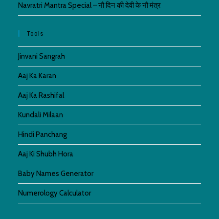
Navratri Mantra Special – नौ दिन की देवी के नौ मंत्र
Tools
Jinvani Sangrah
Aaj Ka Karan
Aaj Ka Rashifal
Kundali Milaan
Hindi Panchang
Aaj Ki Shubh Hora
Baby Names Generator
Numerology Calculator