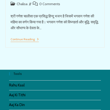
Post
Post
Chalisa
0 Comments
category:
comments:
श्री गणेश चालीसा एक प्रसिद्ध हिन्दू भजन है जिसमें भगवान गणेश की
महिमा का वर्णन किया गया है। भगवान गणेश को विघ्नहर्ता और बुद्धि, समृद्धि,
और सौभाग्य के देवता के…
श्री
Continue Reading
गणेश
चालीसा
||
Shree
Ganesh
Chalisa
Tools
Rahu Kaal
Aaj Ki Tithi
Aaj Ka Din