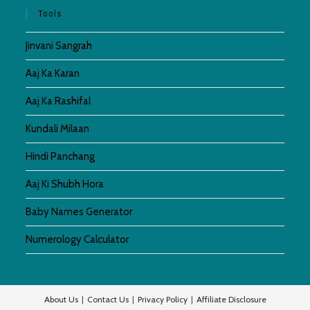
Tools
Jinvani Sangrah
Aaj Ka Karan
Aaj Ka Rashifal
Kundali Milaan
Hindi Panchang
Aaj Ki Shubh Hora
Baby Names Generator
Numerology Calculator
About Us
Contact Us
Privacy Policy
Affiliate Disclosure