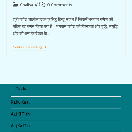
Post
Post
Chalisa
0 Comments
category:
comments:
श्री गणेश चालीसा एक प्रसिद्ध हिन्दू भजन है जिसमें भगवान गणेश की
महिमा का वर्णन किया गया है। भगवान गणेश को विघ्नहर्ता और बुद्धि, समृद्धि,
और सौभाग्य के देवता के…
श्री
Continue Reading
गणेश
चालीसा
||
Shree
Ganesh
Chalisa
Tools
Rahu Kaal
Aaj Ki Tithi
Aaj Ka Din