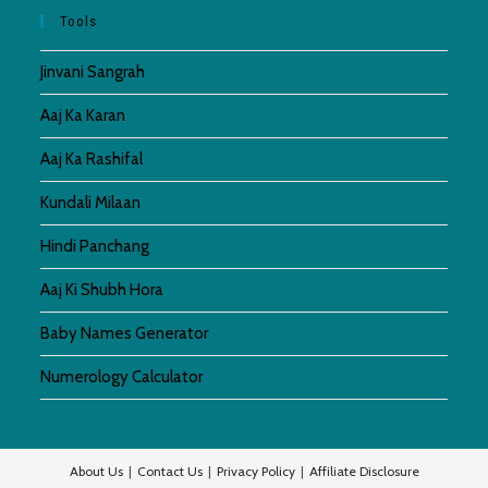
Tools
Jinvani Sangrah
Aaj Ka Karan
Aaj Ka Rashifal
Kundali Milaan
Hindi Panchang
Aaj Ki Shubh Hora
Baby Names Generator
Numerology Calculator
About Us
Contact Us
Privacy Policy
Affiliate Disclosure