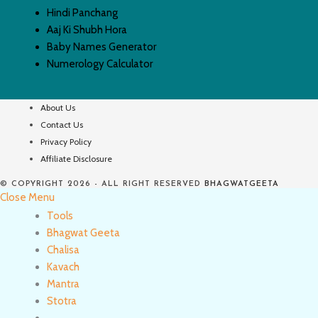
Hindi Panchang
Aaj Ki Shubh Hora
Baby Names Generator
Numerology Calculator
About Us
Contact Us
Privacy Policy
Affiliate Disclosure
© COPYRIGHT 2026 - ALL RIGHT RESERVED
BHAGWATGEETA
Close Menu
Tools
Bhagwat Geeta
Chalisa
Kavach
Mantra
Stotra
Toggle