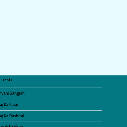
Tools
invani Sangrah
aj Ka Karan
aj Ka Rashifal