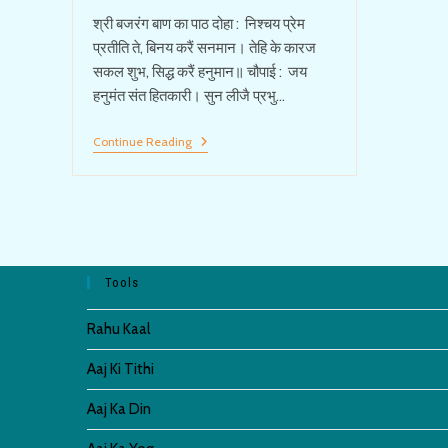
श्री बजरंग बाण का पाठ दोहा : निश्चय प्रेम
प्रतीति ते, बिनय करैं सनमान। तेहि के कारज
सकल शुभ, सिद्ध करैं हनुमान॥ चौपाई : जय
हनुमंत संत हितकारी। सुन लीजै प्रभु…
श्री
Continue Reading
बजरंग
बाण
का
पाठ
Shri
Bajrang
Baan
Tools
Rahu Kaal
Aaj Ki Tithi
Aaj Ka Din