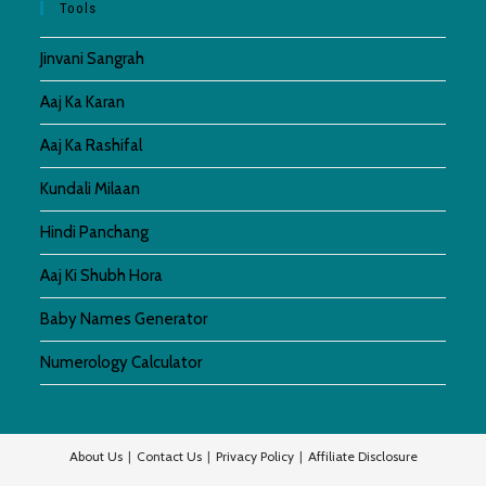
Tools
Jinvani Sangrah
Aaj Ka Karan
Aaj Ka Rashifal
Kundali Milaan
Hindi Panchang
Aaj Ki Shubh Hora
Baby Names Generator
Numerology Calculator
About Us
Contact Us
Privacy Policy
Affiliate Disclosure