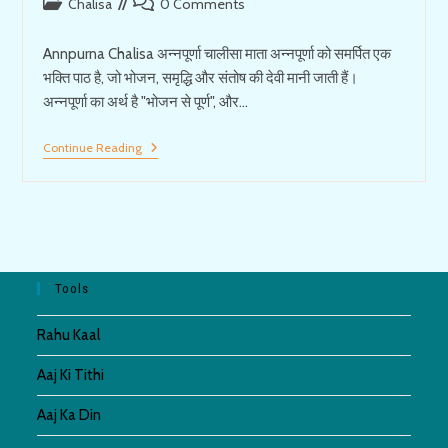
Post
Post
Chalisa
0 Comments
category:
comments:
Annpurna Chalisa अन्नपूर्णा चालीसा माता अन्नपूर्णा को समर्पित एक
भक्ति पाठ है, जो भोजन, समृद्धि और संतोष की देवी मानी जाती हैं।
अन्नपूर्णा का अर्थ है "भोजन से पूर्ण", और…
Annpurna
Continue Reading
Chalisa
माँ
अन्नपूर्णा
चालीसा
Tools
Rahu Kaal
Aaj Ki Tithi
Aaj Ka Din