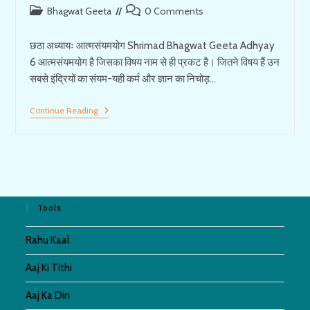
Post
Post
Bhagwat Geeta
0 Comments
category:
comments:
छठा अध्यायः आत्मसंयमयोग Shrimad Bhagwat Geeta Adhyay
6 आत्मसंयमयोग है जिसका विषय नाम से ही प्रकट है। जितने विषय हैं उन
सबसे इंद्रियों का संयम-यही कर्म और ज्ञान का निचोड़…
छठा
Continue Reading
अध्यायः
आत्मसंयमयोग-
श्रीमद्
भगवदगीता
Tools
Rahu Kaal
Aaj Ki Tithi
Aaj Ka Din