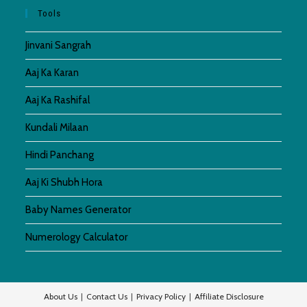
Tools
Jinvani Sangrah
Aaj Ka Karan
Aaj Ka Rashifal
Kundali Milaan
Hindi Panchang
Aaj Ki Shubh Hora
Baby Names Generator
Numerology Calculator
About Us
Contact Us
Privacy Policy
Affiliate Disclosure