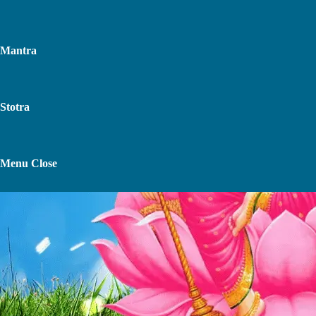
Mantra
Stotra
Toggle
Menu
Close
Website
Search