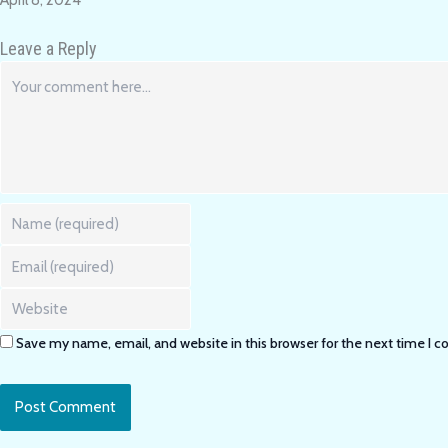
Leave a Reply
Comment
Enter
your
name
Enter
or
your
username
email
Enter
to
address
your
comment
to
website
Save my name, email, and website in this browser for the next time I
comment
URL
(optional)