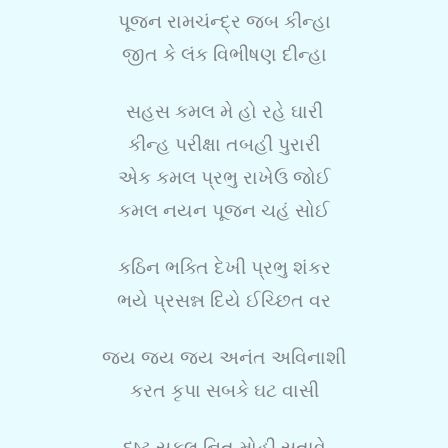
પૂજન રામચંન્દ્ર જબ કીન્હા
જીત કે લંક વિભીષણ દીન્હા
સહસ કમલ મે હો રહે ઘારી
કીન્હ પરીક્ષા તબહી પુરારી
એક કમલ પ્રભુ રાખેઉ જોઈ
કમલ નયન પૂજન ચહં સોઈ
કઠિન ભક્તિ દેખી પ્રભુ શંકર
ભયે પ્રસન્ન દિયે ઈચ્છિત વર
જય જય જય અનંત અવિનાશી
કરત કૃપા સબકે ઘટ વાસી
દુષ્ટ સકલ નિત મોહી સતાવે