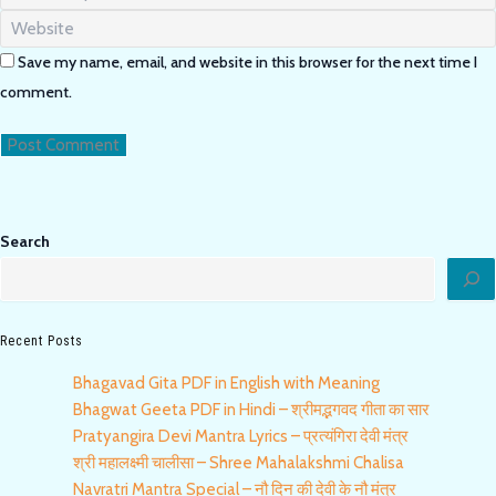
your
or
Enter
email
username
your
address
to
Save my name, email, and website in this browser for the next time I
website
to
comment
URL
comment.
comment
(optional)
Search
Recent Posts
Bhagavad Gita PDF in English with Meaning
Bhagwat Geeta PDF in Hindi – श्रीमद्भगवद गीता का सार
Pratyangira Devi Mantra Lyrics – प्रत्यंगिरा देवी मंत्र
श्री महालक्ष्मी चालीसा – Shree Mahalakshmi Chalisa
Navratri Mantra Special – नौ दिन की देवी के नौ मंत्र