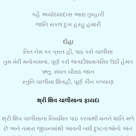
કહૈ અયોધ્યાદાસ આસ તુમ્હારી
જાનિ સકલ દુખ હરહુ હમારી
દોહા
નિત નેમ કર પ્રાત હી, પાઠ કરો ચાલીસા
તુમ મેરી મનોકામના, પૂર્ણ કરો જગદીશામગસિર ઉઠી હેમંત
ઋતુ, સંવત ચૌસઠ જાન
સ્તુતિ ચાલીસા શિવહીં, પૂર્ણ કીન કલ્યાણ
શ્રી શિવ ચાલીસાના ફાયદા
શ્રી શિવ ચાલીસાના નિયમિત પાઠ કરવાથી મનને શાંતિ મળે
છે અને તમારા જીવનમાંથી આવતી બધી દુષ્ટતાઓનો અંત