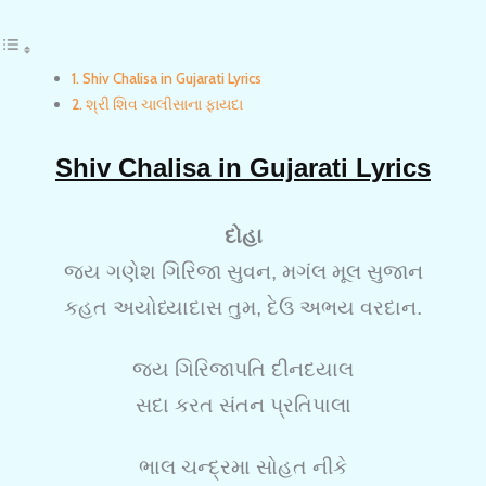
Shiv Chalisa in Gujarati Lyrics
શ્રી શિવ ચાલીસાના ફાયદા
Shiv Chalisa in Gujarati Lyrics
દોહા
જય ગણેશ ગિરિજા સુવન, મગંલ મૂલ સુજાન
કહત અયોધ્યાદાસ તુમ, દેઉ અભય વરદાન.
જય ગિરિજાપતિ દીનદયાલ
સદા કરત સંતન પ્રતિપાલા
ભાલ ચન્દ્રમા સોહત નીકે