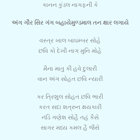
કાનન કુંડલ નાગફની કે
અંગ ગૌર સિર ગંગ બહાયેમુળ્ડમાલ તન ક્ષાર લગાયે
વસ્ત્ર ખાલ બાઘમ્બર સોહે
છવિ કો દેખી નાગ મુનિ મોહે
મૈના માતુ કી હવે દુલારી
વાન અંગ સોહત છવિ ન્યારી
કર ત્રિશુલ સોહત છવિ ભારી
કરત સદા શત્રુન ક્ષયકારી
નંડિ ગણેશ સોહૈ તહં કૈસે
સાગર મધ્ય કમલ હૈ જૈસે