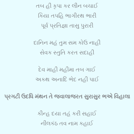
તબ હી કૃપા કર લીન બચાઈ
કિયા તપહિ ભાગીરથ ભારી
પૂર્વ પ્રતિજ્ઞા તાસુ પુરારી
દાનિન મહં તુમ સમ કોઉ નાહી
સેવક સ્તુતિ કરત સદાહી
દેવ માહી મહીમા તબ ગાઈ
અકથ અનાદિ ભેદ નહી પાઈ
પ્રગટી ઉદધિ મંથન તે જ્વાલાજરત સુરાસુર ભએ વિહાલા
કીન્હ દયા તહં કરી સહાઈ
નીલકંઠ તવ નામ કહાઈ