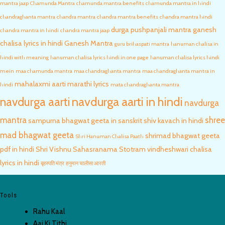
mantra jaap
Chamunda Mantra
chamunda mantra benefits
chamunda mantra in hindi
chandraghanta mantra
chandra mantra
chandra mantra benefits
chandra mantra hindi
durga pushpanjali mantra
ganesh
chandra mantra in hindi
chandra mantra jaap
chalisa lyrics in hindi
Ganesh Mantra
guru brihaspati mantra
hanuman chalisa in
hindi with meaning
hanuman chalisa lyrics hindi in one page
hanuman chalisa lyrics hindi
mein
maa chamunda mantra
maa chandraghanta mantra
maa chandraghanta mantra in
mahalaxmi aarti marathi lyrics
hindi
mata chandraghanta mantra
navdurga aarti in hindi
navdurga aarti
navdurga
mantra
shree
sampurna bhagwat geeta in sanskrit
shiv kavach in hindi
mad bhagwat geeta
shrimad bhagwat geeta
Shri Hanuman Chalisa Paath
pdf in hindi
Shri Vishnu Sahasranama Stotram
vindheshwari chalisa
lyrics in hindi
बृहस्पति मंत्र
हनुमान चालीसा आरती
Tools
Rahu Kaal
Aaj Ki Tithi