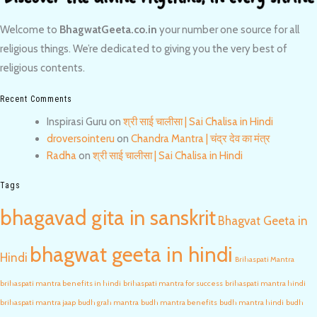
Welcome to
BhagwatGeeta.co.in
your number one source for all
religious things. We’re dedicated to giving you the very best of
religious contents.
Recent Comments
Inspirasi Guru
on
श्री साई चालीसा | Sai Chalisa in Hindi
droversointeru
on
Chandra Mantra | चंद्र देव का मंत्र
Radha
on
श्री साई चालीसा | Sai Chalisa in Hindi
Tags
bhagavad gita in sanskrit
Bhagvat Geeta in
bhagwat geeta in hindi
Hindi
Brihaspati Mantra
brihaspati mantra benefits in hindi
brihaspati mantra for success
brihaspati mantra hindi
brihaspati mantra jaap
budh grah mantra
budh mantra benefits
budh mantra hindi
budh