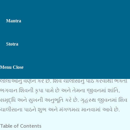
Mantra
Stotra
શિવ ચાલીસા
હિંદુ ધર્મના શ્રદ્ધાળુઓ માટે એક મહત્વપૂર્ણ
Toggle
Menu
Close
પાઠ છે. તે ભગવાન શિવની મહિમા, તેમનું ગૌરવ અને તેમના
લીલાઓનું વર્ણન કરે છે. શિવ ચાલીસાનું પાઠ કરવાથી ભક્તો
ભગવાન શિવની કૃપા પામે છે અને તેમના જીવનમાં શાંતિ,
Website
સમૃદ્ધિ અને સુખની અનુભૂતિ કરે છે. ગૃહસ્થ જીવનમાં શિવ
ચાલીસાના પાઠને શુભ અને મંગળમય માનવામાં આવે છે.
Search
Table of Contents