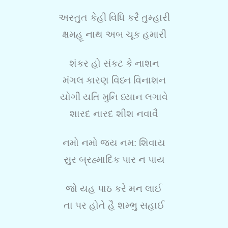
અસ્તુત કેહી વિધિ કરૈ તુમ્હારી
ક્ષમહૂ નાથ અબ ચૂક હમારી
શંકર હો સંકટ કે નાશન
મંગલ કારણ વિધ્ન વિનાશન
યોગી યતિ મુનિ ધ્યાન લગાવે
શારદ નારદ શીશ નવાવૈ
નમો નમો જય નમ: શિવાય
સુર બ્રહ્માદિક પાર ન પાય
જો યહ પાઠ કરે મન લાઈ
તા પર હોતે હૈ શમ્ભુ સહાઈ