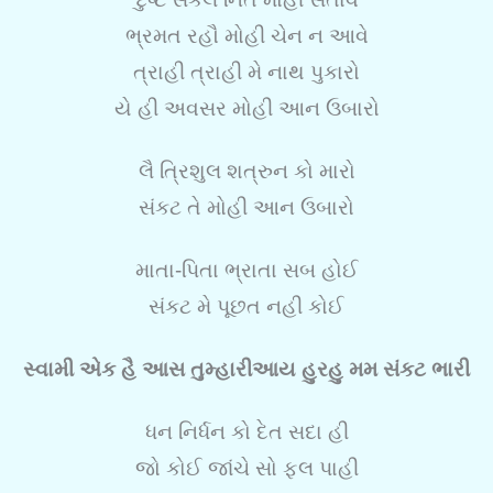
ભ્રમત રહૌ મોહી ચેન ન આવે
ત્રાહી ત્રાહી મે નાથ પુકારો
યે હી અવસર મોહી આન ઉબારો
લૈ ત્રિશુલ શત્રુન કો મારો
સંકટ તે મોહી આન ઉબારો
માતા-પિતા ભ્રાતા સબ હોઈ
સંકટ મે પૂછત નહી કોઈ
સ્વામી એક હૈ આસ તુમ્હારીઆય હુરહુ મમ સંકટ ભારી
ધન નિર્ધન કો દેત સદા હી
જો કોઈ જાંચે સો ફલ પાહી