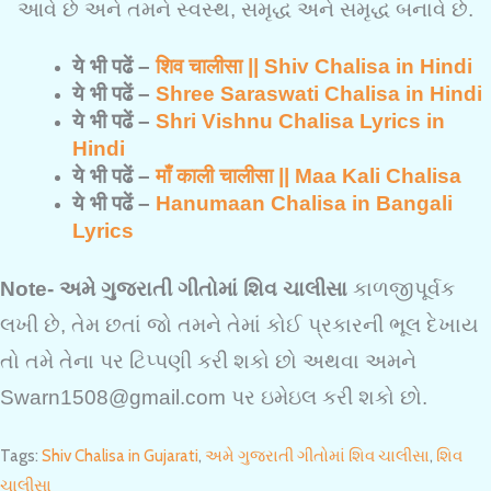
આવે છે અને તમને સ્વસ્થ, સમૃદ્ધ અને સમૃદ્ધ બનાવે છે.
ये भी पढें –
शिव चालीसा || Shiv Chalisa in Hindi
ये भी पढें –
Shree Saraswati Chalisa in Hindi
ये भी पढें –
Shri Vishnu Chalisa Lyrics in
Hindi
ये भी पढें –
माँ काली चालीसा || Maa Kali Chalisa
ये भी पढें –
Hanumaan Chalisa in Bangali
Lyrics
Note- અમે ગુજરાતી ગીતોમાં શિવ ચાલીસા
કાળજીપૂર્વક
લખી છે, તેમ છતાં જો તમને તેમાં કોઈ પ્રકારની ભૂલ દેખાય
તો તમે તેના પર ટિપ્પણી કરી શકો છો અથવા અમને
Swarn1508@gmail.com પર ઇમેઇલ કરી શકો છો.
Tags
:
Shiv Chalisa in Gujarati
,
અમે ગુજરાતી ગીતોમાં શિવ ચાલીસા
,
શિવ
ચાલીસા