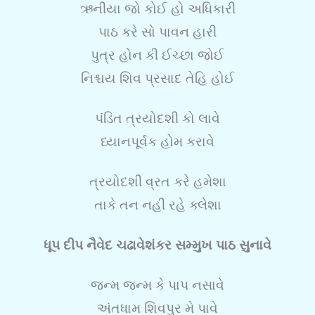
ઋનીયા જો કોઈ હો અધિકારી
પાઠ કરે સો પાવન હારી
પુત્ર હોન કી ઈચ્છા જોઈ
નિશ્ચય શિવ પ્રસાદ તેહિ હોઈ
પંડિત ત્રયોદશી કો લાવે
ધ્યાનપૂર્વક હોમ કરાવે
ત્રયોદશી વ્રત કરે હમેશા
તાકે તન નહી રહે ક્લેશા
ધૂપ દીપ નૈવેદ ચઢાવેશંકર સમ્મુખ પાઠ સુનાવે
જન્મ જન્મ કે પાપ નસાવે
અંતધામ શિવપુર મે પાવે