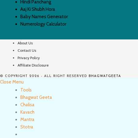
Hindi Panchang
Aaj Ki Shubh Hora
Baby Names Generator
Numerology Calculator
About Us
Contact Us
Privacy Policy
Affiliate Disclosure
© COPYRIGHT 2026 - ALL RIGHT RESERVED
BHAGWATGEETA
Close Menu
Tools
Bhagwat Geeta
Chalisa
Kavach
Mantra
Stotra
Toggle