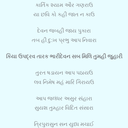
કાર્તિક શ્યામ ઔર ગણરાઉ
યા છવિ કો કહી જાત ન કાઉ
દેવન જબહી જાય પુકારા
તબ હી દુ:ખ પ્રભુ આપ નિવારા
કિયા ઉપદ્રવ તારક ભારીદેવન સબ મિલિ તુમહી જુહારી
તુરત ષડાયન આપ પઠાયઉ
લવ નિમેષ મહં મારિ ગિરાયઉ
આપ જલંધર અસુર સંહારા
સુયશ તુમ્હાર વિદિત સંસારા
ત્રિપુરાસુન સન યુધ્ધ મચાઈ