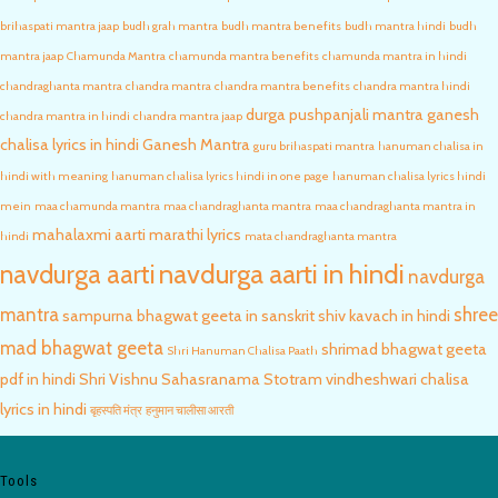
brihaspati mantra jaap
budh grah mantra
budh mantra benefits
budh mantra hindi
budh
mantra jaap
Chamunda Mantra
chamunda mantra benefits
chamunda mantra in hindi
chandraghanta mantra
chandra mantra
chandra mantra benefits
chandra mantra hindi
durga pushpanjali mantra
ganesh
chandra mantra in hindi
chandra mantra jaap
chalisa lyrics in hindi
Ganesh Mantra
guru brihaspati mantra
hanuman chalisa in
hindi with meaning
hanuman chalisa lyrics hindi in one page
hanuman chalisa lyrics hindi
mein
maa chamunda mantra
maa chandraghanta mantra
maa chandraghanta mantra in
mahalaxmi aarti marathi lyrics
hindi
mata chandraghanta mantra
navdurga aarti in hindi
navdurga aarti
navdurga
mantra
shree
sampurna bhagwat geeta in sanskrit
shiv kavach in hindi
mad bhagwat geeta
shrimad bhagwat geeta
Shri Hanuman Chalisa Paath
pdf in hindi
Shri Vishnu Sahasranama Stotram
vindheshwari chalisa
lyrics in hindi
बृहस्पति मंत्र
हनुमान चालीसा आरती
Tools