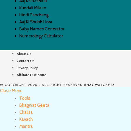
Aaj Ka Rashifal
Kundali Milaan
Hindi Panchang
Aaj Ki Shubh Hora
Baby Names Generator
Numerology Calculator
About Us
Contact Us
Privacy Policy
Affiliate Disclosure
© COPYRIGHT 2026 - ALL RIGHT RESERVED
BHAGWATGEETA
Close Menu
Tools
Bhagwat Geeta
Chalisa
Kavach
Mantra