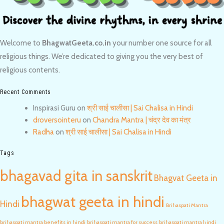
Welcome to
BhagwatGeeta.co.in
your number one source for all
religious things. We’re dedicated to giving you the very best of
religious contents.
Recent Comments
Inspirasi Guru
on
श्री साई चालीसा | Sai Chalisa in Hindi
droversointeru
on
Chandra Mantra | चंद्र देव का मंत्र
Radha
on
श्री साई चालीसा | Sai Chalisa in Hindi
Tags
bhagavad gita in sanskrit
Bhagvat Geeta in
bhagwat geeta in hindi
Hindi
Brihaspati Mantra
brihaspati mantra benefits in hindi
brihaspati mantra for success
brihaspati mantra hindi