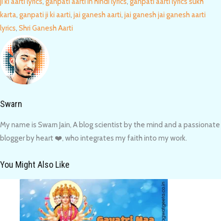
ji ki aarti lyrics
,
ganpati aarti in hindi lyrics
,
ganpati aarti lyrics sukh
karta
,
ganpati ji ki aarti
,
jai ganesh aarti
,
jai ganesh jai ganesh aarti
lyrics
,
Shri Ganesh Aarti
Swarn
My name is Swarn Jain, A blog scientist by the mind and a passionate
blogger by heart ❤️, who integrates my faith into my work.
You Might Also Like