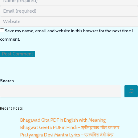
your
Enter
name
your
or
Enter
email
username
your
address
to
Save my name, email, and website in this browser for the next time I
website
to
comment
URL
comment.
comment
(optional)
Search
Recent Posts
Bhagavad Gita PDF in English with Meaning
Bhagwat Geeta PDF in Hindi – श्रीमद्भगवद गीता का सार
Pratyangira Devi Mantra Lyrics – प्रत्यंगिरा देवी मंत्र