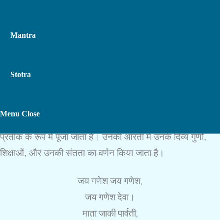
Mantra
Stotra
गणेश
जी की आरती
संत
गणेश
जी की पूजा और स्तुति के लिए समर्पित
Toggle
Menu
Close
एक भक्तिपूर्ण स्तोत्र है।
गणेश
जी को भक्ति, ज्ञान, और संतोष के
प्रतीक के रूप में पूजा जाता है। उनकी आरती में उनके दिव्य गुणों,
शिक्षाओं, और उनकी संतता का वर्णन किया जाता है।
Website
जय गणेश जय गणेश,
Search
जय गणेश देवा।
माता जाकी पार्वती,