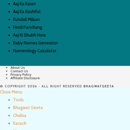
Aaj Ka Karan
Aaj Ka Rashifal
Kundali Milaan
Hindi Panchang
Aaj Ki Shubh Hora
Baby Names Generator
Numerology Calculator
About Us
Contact Us
Privacy Policy
Affiliate Disclosure
© COPYRIGHT 2026 - ALL RIGHT RESERVED
BHAGWATGEETA
Close Menu
Tools
Bhagwat Geeta
Chalisa
Kavach